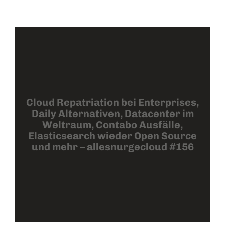
Cloud Repatriation bei Enterprises,
Daily Alternativen, Datacenter im
Weltraum, Contabo Ausfälle,
Elasticsearch wieder Open Source
und mehr – allesnurgecloud #156