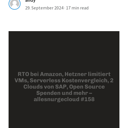
29. September 2024
·
17 min read
RTO bei Amazon, Hetzner limitiert
VMs, Serverless Kostenvergleich, 2
Clouds von SAP, Open Source
Spenden und mehr –
allesnurgecloud #158