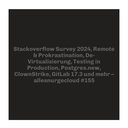
Stackoverflow Survey 2024, Remote
& Prokrastination, De-
Virtualisierung, Testing in
Production, Postgres.new,
ClownStrike, GitLab 17.3 und mehr –
allesnurgecloud #155