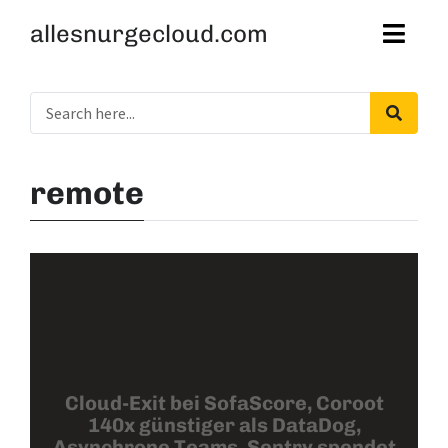
allesnurgecloud.com
remote
Cloud-Exit bei SofaScore, Coroot
140x günstiger als DataDog,
Asynchrone Teams, Sentry spendet