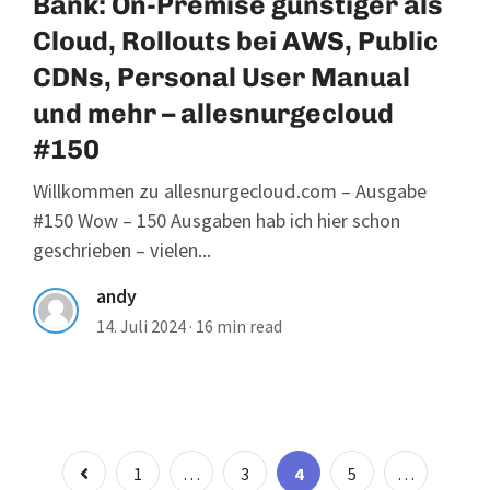
Bank: On-Premise günstiger als
Cloud, Rollouts bei AWS, Public
CDNs, Personal User Manual
und mehr – allesnurgecloud
#150
Willkommen zu allesnurgecloud.com – Ausgabe
#150 Wow – 150 Ausgaben hab ich hier schon
geschrieben – vielen...
andy
14. Juli 2024
·
16 min read
Seitennummer
Page
Page
Page
Page
1
…
3
4
5
…