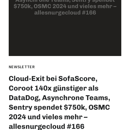
$750k, OSMC 2024 und vieles mehr –
allesnurgecloud #166
NEWSLETTER
Cloud-Exit bei SofaScore,
Coroot 140x günstiger als
DataDog, Asynchrone Teams,
Sentry spendet $750k, OSMC
2024 und vieles mehr –
allesnurgecloud #166