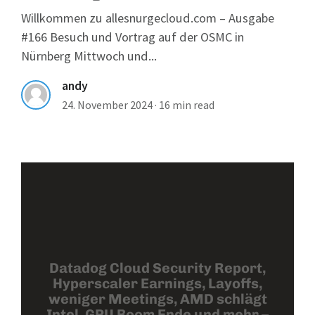
Willkommen zu allesnurgecloud.com – Ausgabe
#166 Besuch und Vortrag auf der OSMC in
Nürnberg Mittwoch und...
andy
24. November 2024
·
16 min read
Datadog Cloud Security Report,
Hyperscaler Earnings, Layoffs,
weniger Meetings, AMD schlägt
Intel, GPU Boom Ende und mehr –