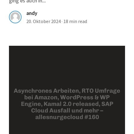
ging es auch in...
andy
20. Oktober 2024
·
18 min read
Asynchrones Arbeiten, RTO Umfrage
bei Amazon, WordPress & WP
Engine, Kamal 2.0 released, SAP
Cloud Ausfall und mehr –
allesnurgecloud #160