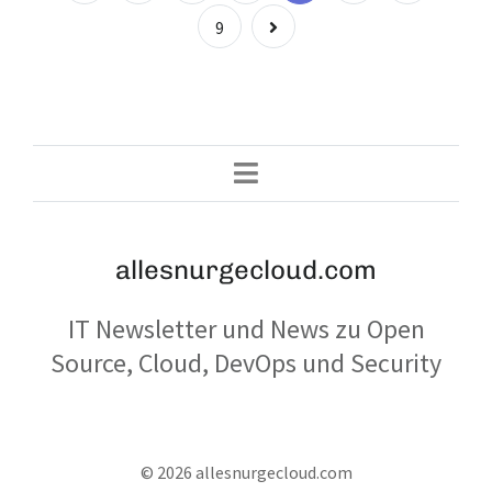
der
Page
9
Beiträge
allesnurgecloud.com
IT Newsletter und News zu Open
Source, Cloud, DevOps und Security
© 2026 allesnurgecloud.com