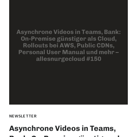
Asynchrone Videos in Teams, Bank:
On-Premise günstiger als Cloud,
Rollouts bei AWS, Public CDNs,
Personal User Manual und mehr –
allesnurgecloud #150
NEWSLETTER
Asynchrone Videos in Teams,