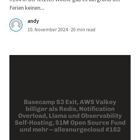
Ferien keinen...
andy
10. November 2024
·
20 min read
Basecamp S3 Exit, AWS Valkey
billiger als Redis, Notification
Overload, Llama und Observability
Self-Hosting, $1M Open Source Fund
und mehr – allesnurgecloud #162