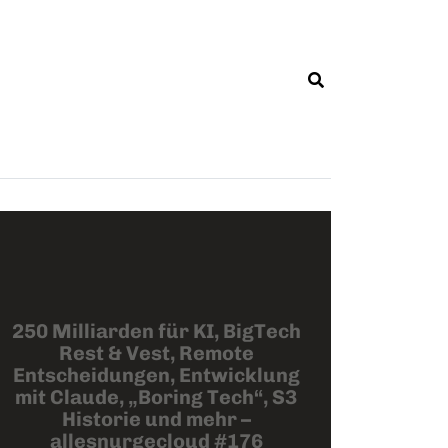
250 Milliarden für KI, BigTech
Rest & Vest, Remote
Entscheidungen, Entwicklung
mit Claude, „Boring Tech“, S3
Historie und mehr –
allesnurgecloud #176