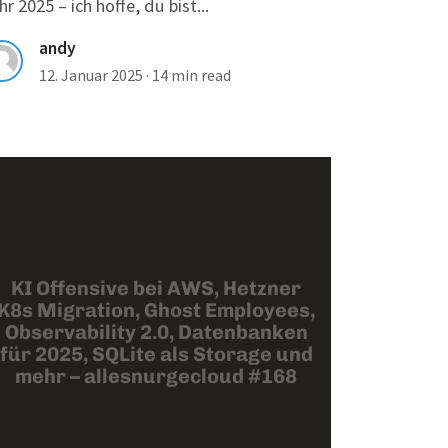
hr 2025 – ich hoffe, du bist...
andy
12. Januar 2025
·
14 min read
KI Offensive bei AWS, Hetzner
K8s Migration, Ghost Employees,
Observability 2.0, Datenbanken
für 2025, SQLite als Storage und
mehr – allesnurgecloud #168