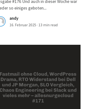
sgabe #176 Und auch in dieser Woche war
eder so einiges geboten...
andy
16. Februar 2025
·
13 min read
Fastmail ohne Cloud, WordPress
Drama, RTO Widerstand bei Dell
und JP Morgan, SLO Vergleich,
Chaos Engineering bei Slack und
vieles mehr – allesnurgecloud
#171