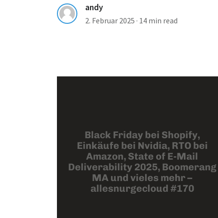
andy
2. Februar 2025
·
14 min read
Black Friday bei Shopify,
Einkäufe bei Nvidia, RTO bei
Amazon, State of E-Mail
Deliverability 2025, Boomerang
MA und vieles mehr –
allesnurgecloud #170