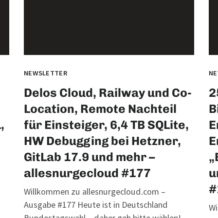
NEWSLETTER
NE
Delos Cloud, Railway und Co-
2
Location, Remote Nachteil
B
,
für Einsteiger, 6,4 TB SQLite,
E
HW Debugging bei Hetzner,
E
GitLab 17.9 und mehr –
„
allesnurgecloud #177
u
#
Willkommen zu allesnurgecloud.com –
Ausgabe #177 Heute ist in Deutschland
Wi
Bundestagswahl – daher geh bitte wählen!...