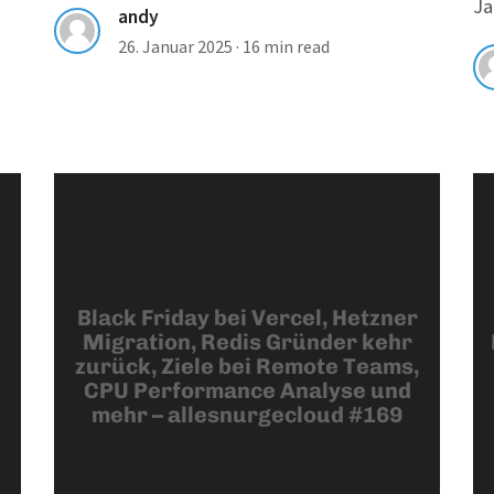
Ja
andy
26. Januar 2025
·
16 min read
Black Friday bei Vercel, Hetzner
Migration, Redis Gründer kehr
zurück, Ziele bei Remote Teams,
CPU Performance Analyse und
mehr – allesnurgecloud #169