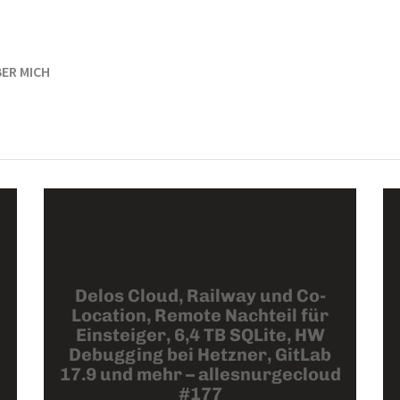
ER MICH
Delos Cloud, Railway und Co-
Location, Remote Nachteil für
Einsteiger, 6,4 TB SQLite, HW
Debugging bei Hetzner, GitLab
17.9 und mehr – allesnurgecloud
#177