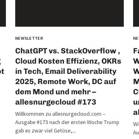
NEWSLETTER
NE
ChatGPT vs. StackOverflow ,
F
g
Cloud Kosten Effizienz, OKRs
W
pt
in Tech, Email Deliverability
W
2025, Remote Work, DC auf
M
dem Mond und mehr –
C
allesnurgecloud #173
u
a
Willkommen zu allesnurgecloud.com –
Ausgabe #173 nach der ersten Woche Trump
Wi
gab es zwar viel Getöse,...
Au