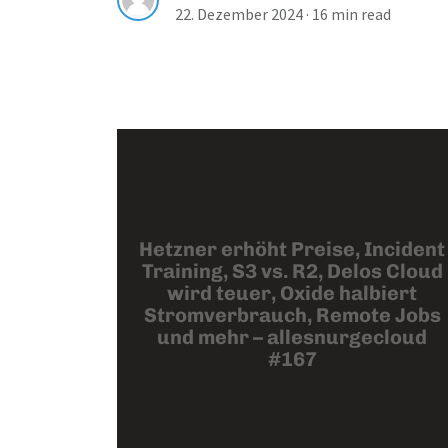
22. Dezember 2024
·
16 min read
Hetzner erhöht Preise, Incident
Training, S3 vs. R2, Delos Cloud
wird teuer, Oxide halbiert
Stromverbrauch, Remote Jobs
und mehr – allesnurgecloud
#167