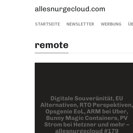
allesnurgecloud.com
STARTSEITE
NEWSLETTER
WERBUNG
ÜB
remote
Digitale Souveränität, EU
Alternativen, RTO Perspektiven,
Opsgenie EoL, ARM bei Uber,
Bunny Magic Containers, PV
Strom bei Hetzner und mehr –
allesnurgecloud #179