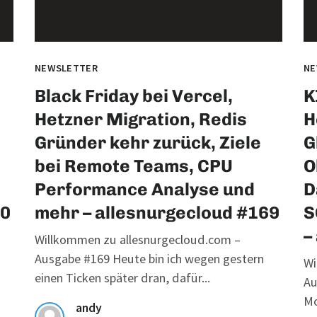
NEWSLETTER
NE
Black Friday bei Vercel,
K
Hetzner Migration, Redis
H
Gründer kehr zurück, Ziele
G
bei Remote Teams, CPU
O
Performance Analyse und
D
70
mehr – allesnurgecloud #169
S
–
Willkommen zu allesnurgecloud.com –
Ausgabe #169 Heute bin ich wegen gestern
Wi
einen Ticken später dran, dafür...
Au
Mo
andy