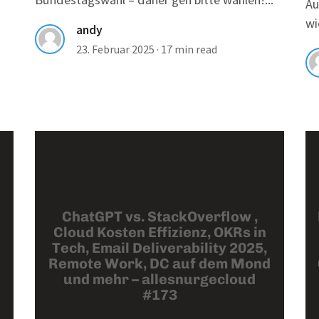
Au
wi
andy
23. Februar 2025
·
17 min read
ChatGPT vs. StackOverflow ,
Cloud Kosten Effizienz, OKRs in
Tech, Email Deliverability 2025,
Remote Work, DC auf dem Mond
und mehr – allesnurgecloud
#173