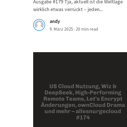
Ausgabe #179 Tja, aktuell ist die Weltlage
wirklich etwas verrückt – jeden...
andy
9. März 2025
·
20 min read
US Cloud Nutzung, Wiz &
DeepSeek, High-Performing
Remote Teams, Let’s Encrypt
Änderungen, ownCloud Drama
und mehr – allesnurgecloud
#174